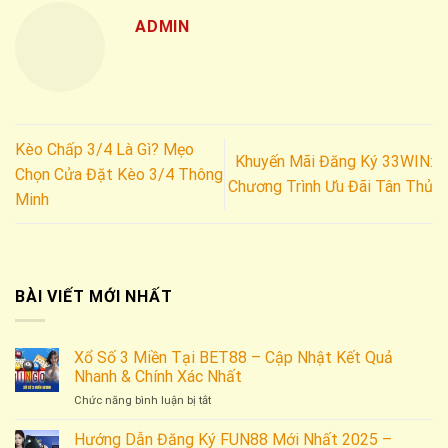
ADMIN
Kèo Chấp 3/4 Là Gì? Mẹo
Khuyến Mãi Đăng Ký 33WIN:
Chọn Cửa Đặt Kèo 3/4 Thông
Chương Trình Ưu Đãi Tân Thủ
Minh
BÀI VIẾT MỚI NHẤT
Xổ Số 3 Miền Tại BET88 – Cập Nhật Kết Quả
Nhanh & Chính Xác Nhất
Chức năng bình luận bị tắt
ở
Xổ
Số
Hướng Dẫn Đăng Ký FUN88 Mới Nhất 2025 –