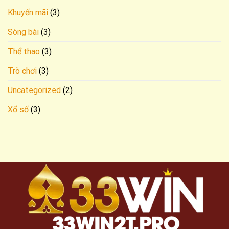
Nhiều
Khuyến mãi
(3)
Sòng bài
(3)
Thể thao
(3)
Trò chơi
(3)
Uncategorized
(2)
Xổ số
(3)