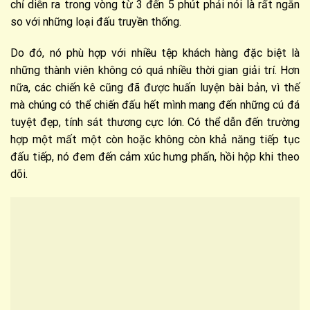
chỉ diễn ra trong vòng từ 3 đến 5 phút phải nói là rất ngắn
so với những loại đấu truyền thống.
Do đó, nó phù hợp với nhiều tệp khách hàng đặc biệt là
những thành viên không có quá nhiều thời gian giải trí. Hơn
nữa, các chiến kê cũng đã được huấn luyện bài bản, vì thế
mà chúng có thể chiến đấu hết mình mang đến những cú đá
tuyệt đẹp, tính sát thương cực lớn. Có thể dẫn đến trường
hợp một mất một còn hoặc không còn khả năng tiếp tục
đấu tiếp, nó đem đến cảm xúc hưng phấn, hồi hộp khi theo
dõi.