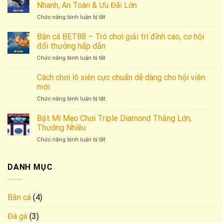
3
Nhanh, An Toàn & Ưu Đãi Lớn
Miền
Chức năng bình luận bị tắt
ở
Tại
Hướng
BET88
Dẫn
Bắn cá BET88 – Trò chơi giải trí đỉnh cao, cơ hội
–
Đăng
Cập
đổi thưởng hấp dẫn
Ký
Nhật
Chức năng bình luận bị tắt
ở
FUN88
Kết
Bắn
Mới
Quả
cá
Cách chơi lô xiên cực chuẩn dễ dàng cho hội viên
Nhất
Nhanh
BET88
2025
mới
&
–
–
Chính
Chức năng bình luận bị tắt
ở
Trò
Nhanh,
Xác
Cách
chơi
An
Nhất
chơi
Bật Mí Mẹo Chơi Triple Diamond Thắng Lớn,
giải
Toàn
lô
trí
Thưởng Nhiều
&
xiên
đỉnh
Ưu
Chức năng bình luận bị tắt
ở
cực
cao,
Đãi
Bật
chuẩn
cơ
Lớn
Mí
dễ
hội
Mẹo
DANH MỤC
dàng
đổi
Chơi
cho
thưởng
Triple
hội
hấp
Diamond
viên
dẫn
Bắn cá
(4)
Thắng
mới
Lớn,
Đá gà
(3)
Thưởng